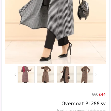
€
60
€
44
Overcoat PL288 sv