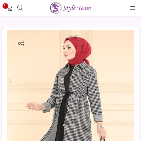
0
REGISTER
LOGIN
Enter your username and password to login.
Remember me
Login
Lost password?